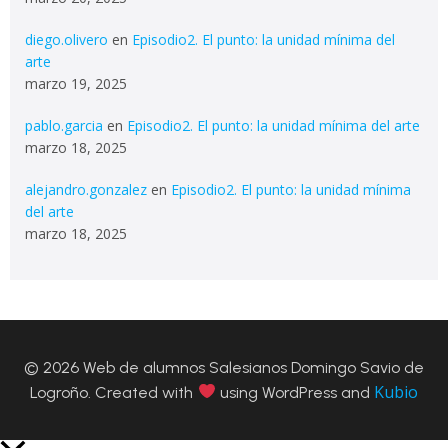
diego.olivero
en
Episodio2. El punto: la unidad mínima del
arte
marzo 19, 2025
pablo.garcia
en
Episodio2. El punto: la unidad mínima del arte
marzo 18, 2025
alejandro.gonzalez
en
Episodio2. El punto: la unidad mínima
del arte
marzo 18, 2025
© 2026 Web de alumnos Salesianos Domingo Savio de
Kubio
Logroño. Created with
using WordPress and
Scroll