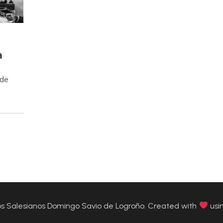
a
 de
 Salesianos Domingo Savio de Logroño. Created with
usi