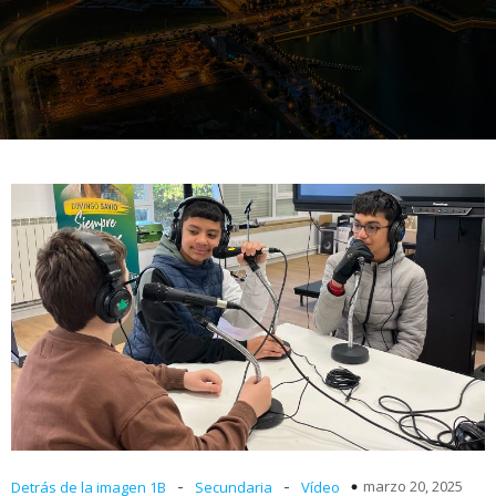
-
-
marzo 20, 2025
Detrás de la imagen 1B
Secundaria
Vídeo