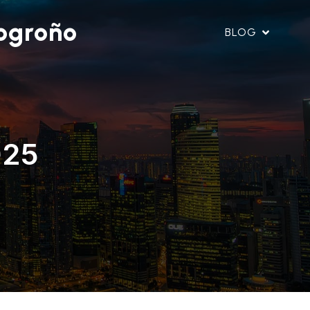
ogroño
BLOG
025