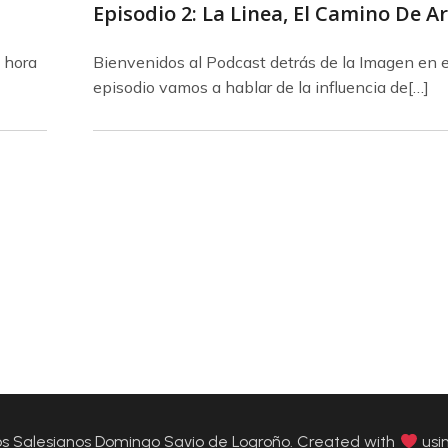
Episodio 2: La Linea, El Camino De A
a hora
Bienvenidos al Podcast detrás de la Imagen en 
episodio vamos a hablar de la influencia de[…]
 Salesianos Domingo Savio de Logroño. Created with
usi