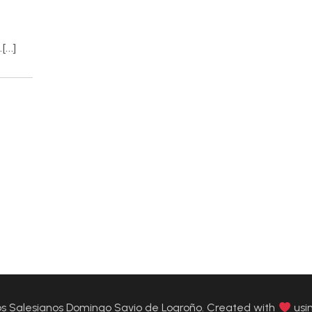
.[…]
 Salesianos Domingo Savio de Logroño. Created with
usi