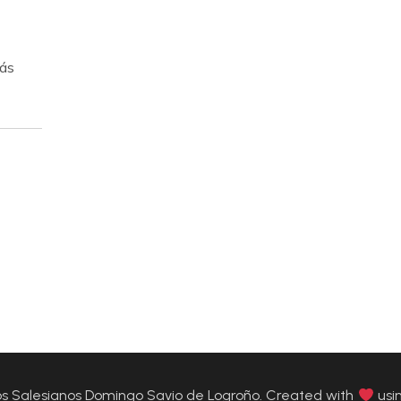
más
 Salesianos Domingo Savio de Logroño. Created with
usi