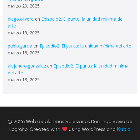
marzo 20, 2025
diego.olivero
en
Episodio2. El punto: la unidad mínima del
arte
marzo 19, 2025
pablo.garcia
en
Episodio2. El punto: la unidad mínima del arte
marzo 18, 2025
alejandro.gonzalez
en
Episodio2. El punto: la unidad mínima
del arte
marzo 18, 2025
© 2026 Web de alumnos Salesianos Domingo Savio de
Kubio
Logroño. Created with
using WordPress and